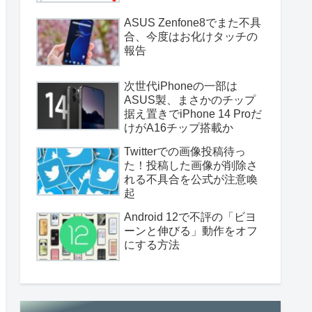
ASUS Zenfone8でまた不具
合、今度はお化けタッチの
報告
次世代iPhoneの一部は
ASUS製、まさかのチップ
据え置きでiPhone 14 Proだ
けがA16チップ搭載か
Twitterでの画像投稿待っ
た！投稿した画像が削除さ
れる不具合を公式が注意喚
起
Android 12で不評の「ビヨ
ーンと伸びる」動作をオフ
にする方法