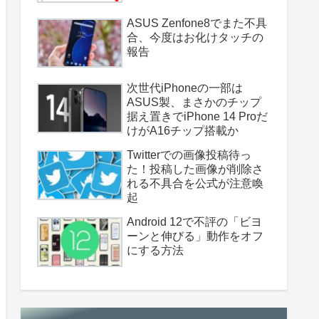
ASUS Zenfone8でまた不具
合、今度はお化けタッチの
報告
次世代iPhoneの一部は
ASUS製、まさかのチップ
据え置きでiPhone 14 Proだ
けがA16チップ搭載か
Twitterでの画像投稿待っ
た！投稿した画像が削除さ
れる不具合を公式が注意喚
起
Android 12で不評の「ビヨ
ーンと伸びる」動作をオフ
にする方法