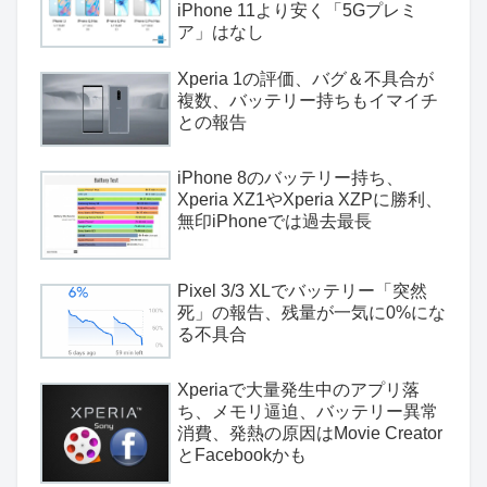
iPhone 11より安く「5Gプレミ
ア」はなし
Xperia 1の評価、バグ＆不具合が
複数、バッテリー持ちもイマイチ
との報告
iPhone 8のバッテリー持ち、
Xperia XZ1やXperia XZPに勝利、
無印iPhoneでは過去最長
Pixel 3/3 XLでバッテリー「突然
死」の報告、残量が一気に0%にな
る不具合
Xperiaで大量発生中のアプリ落
ち、メモリ逼迫、バッテリー異常
消費、発熱の原因はMovie Creator
とFacebookかも