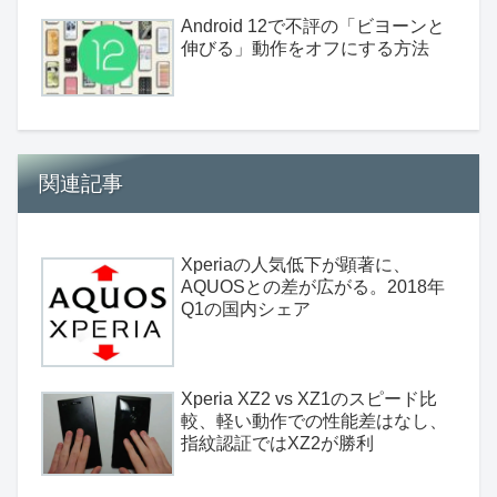
Android 12で不評の「ビヨーンと
伸びる」動作をオフにする方法
関連記事
Xperiaの人気低下が顕著に、
AQUOSとの差が広がる。2018年
Q1の国内シェア
Xperia XZ2 vs XZ1のスピード比
較、軽い動作での性能差はなし、
指紋認証ではXZ2が勝利