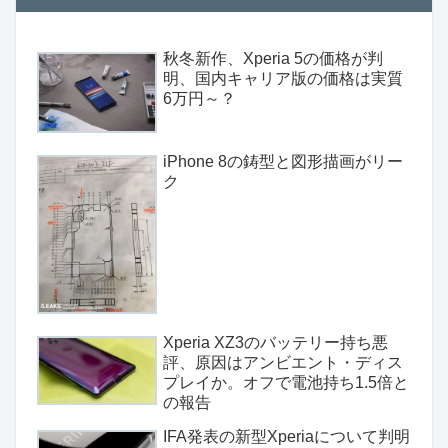
秋冬新作、Xperia 5の価格が判
明、国内キャリア版の価格は実質
6万円～？
iPhone 8の鋳型と図形描画がリー
ク
Xperia XZ3のバッテリー持ち悪
評、原因はアンビエント・ディス
プレイか。オフで電池持ち1.5倍と
の報告
IFA発表の新型Xperiaについて判明