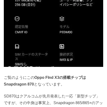
ご覧のようにこの
Oppo FInd X3の搭載チップは
Snapdragon 870
となっています。
SD870はクアルコムが先月発表した一応「新型チップ」
ですが、その中身は事実上、Snapdragon 865/865+のアッ