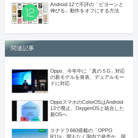
Android 12で不評の「ビヨーンと
伸びる」動作をオフにする方法
関連記事
Oppo、今年中に「真の５G」対応
の新モデルを発表、デュアルモー
ドに対応
OppoスマホのColorOSはAndroid
13で廃止、OxygenOSと統合した
新OSへ
スナドラ660搭載の「OPPO
R11s」間もなく国内で発売か、国