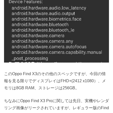
このOppo Find X3のその他のスペックですが、今回の情
報を見る限りでディスプレイはFHD+(2412 x1080）、メ
モリは8GB RAM、ストレージは256GB。
ちなみにOppo Find X3 Proに関しては先日、実機やレンダ
リング画像がリークされていますが、レギュラー版のFind