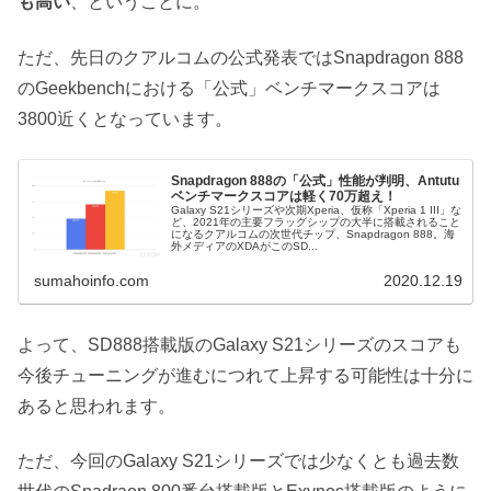
も高い
、ということに。
ただ、先日のクアルコムの公式発表ではSnapdragon 888
のGeekbenchにおける「公式」ベンチマークスコアは
3800近くとなっています。
Snapdragon 888の「公式」性能が判明、Antutu
ベンチマークスコアは軽く70万超え！
Galaxy S21シリーズや次期Xperia、仮称「Xperia 1 III」な
ど、2021年の主要フラッグシップの大半に搭載されること
になるクアルコムの次世代チップ、Snapdragon 888。海
外メディアのXDAがこのSD...
sumahoinfo.com
2020.12.19
よって、SD888搭載版のGalaxy S21シリーズのスコアも
今後チューニングが進むにつれて上昇する可能性は十分に
あると思われます。
ただ、今回のGalaxy S21シリーズでは少なくとも過去数