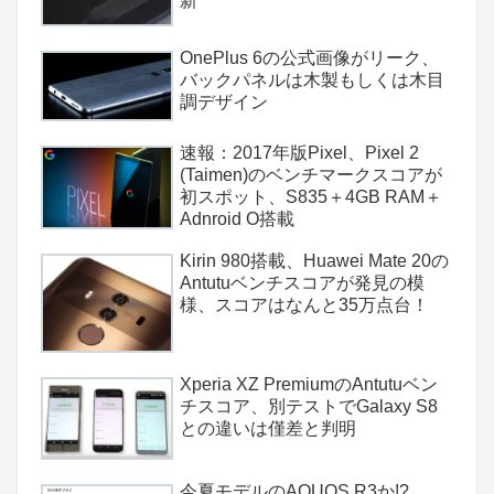
新
OnePlus 6の公式画像がリーク、
バックパネルは木製もしくは木目
調デザイン
速報：2017年版Pixel、Pixel 2
(Taimen)のベンチマークスコアが
初スポット、S835＋4GB RAM＋
Adnroid O搭載
Kirin 980搭載、Huawei Mate 20の
Antutuベンチスコアが発見の模
様、スコアはなんと35万点台！
Xperia XZ PremiumのAntutuベン
チスコア、別テストでGalaxy S8
との違いは僅差と判明
今夏モデルのAQUOS R3か!?