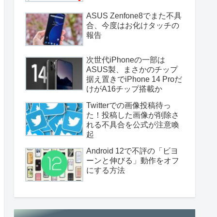
ASUS Zenfone8でまた不具
合、今度はお化けタッチの
報告
次世代iPhoneの一部は
ASUS製、まさかのチップ
据え置きでiPhone 14 Proだ
けがA16チップ搭載か
Twitterでの画像投稿待っ
た！投稿した画像が削除さ
れる不具合を公式が注意喚
起
Android 12で不評の「ビヨ
ーンと伸びる」動作をオフ
にする方法