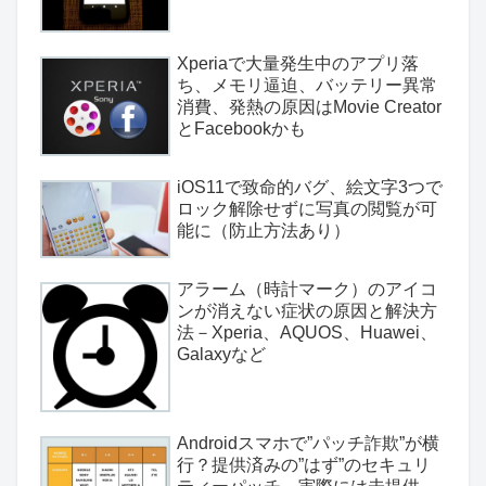
Xperiaで大量発生中のアプリ落
ち、メモリ逼迫、バッテリー異常
消費、発熱の原因はMovie Creator
とFacebookかも
iOS11で致命的バグ、絵文字3つで
ロック解除せずに写真の閲覧が可
能に（防止方法あり）
アラーム（時計マーク）のアイコ
ンが消えない症状の原因と解決方
法－Xperia、AQUOS、Huawei、
Galaxyなど
Androidスマホで”パッチ詐欺”が横
行？提供済みの”はず”のセキュリ