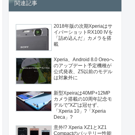
関連記事
2018年版の次期Xperiaはサ
イバーショットRX100 IVを
「詰め込んだ」カメラを搭
載
Xperia、Android 8.0 Oreoへ
のアップデート予定機種が
公式発表、Z5以前のモデル
は対象外に
新型Xpeiraは40MP+12MP
カメラ搭載の10周年記念モ
デルで”XZ”は冠せず、
「Xperia 10」?「Xperia
Deca」?
意外!? Xperia XZ1とXZ1
Compactのバッテリー性能