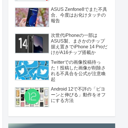
ASUS Zenfone8でまた不具
合、今度はお化けタッチの
報告
次世代iPhoneの一部は
ASUS製、まさかのチップ
据え置きでiPhone 14 Proだ
けがA16チップ搭載か
Twitterでの画像投稿待っ
た！投稿した画像が削除さ
れる不具合を公式が注意喚
起
Android 12で不評の「ビヨ
ーンと伸びる」動作をオフ
にする方法