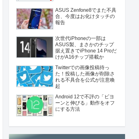
ASUS Zenfone8でまた不具
合、今度はお化けタッチの
報告
次世代iPhoneの一部は
ASUS製、まさかのチップ
据え置きでiPhone 14 Proだ
けがA16チップ搭載か
Twitterでの画像投稿待っ
た！投稿した画像が削除さ
れる不具合を公式が注意喚
起
Android 12で不評の「ビヨ
ーンと伸びる」動作をオフ
にする方法