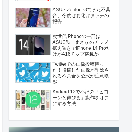
ASUS Zenfone8でまた不具
合、今度はお化けタッチの
報告
次世代iPhoneの一部は
ASUS製、まさかのチップ
据え置きでiPhone 14 Proだ
けがA16チップ搭載か
Twitterでの画像投稿待っ
た！投稿した画像が削除さ
れる不具合を公式が注意喚
起
Android 12で不評の「ビヨ
ーンと伸びる」動作をオフ
にする方法