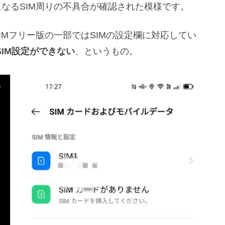
と気になるSIM周りの不具合が確認された模様です。
のSIMフリー版の一部ではSIMの設定欄に対応してい
SIM設定ができない
、というもの。