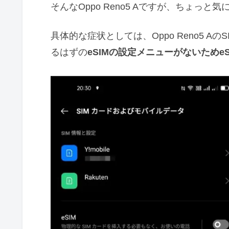
そんなOppo Reno5 Aですが、ちょっ
具体的な症状としては、Oppo Reno5 A
るはずの
eSIMの設定メニューがないためe