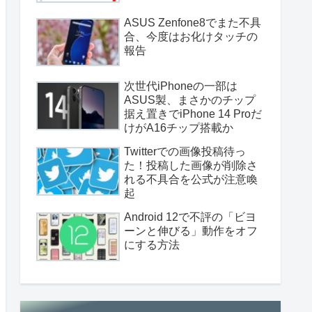
ASUS Zenfone8でまた不具
合、今度はお化けタッチの
報告
次世代iPhoneの一部は
ASUS製、まさかのチップ
据え置きでiPhone 14 Proだ
けがA16チップ搭載か
Twitterでの画像投稿待っ
た！投稿した画像が削除さ
れる不具合を公式が注意喚
起
Android 12で不評の「ビヨ
ーンと伸びる」動作をオフ
にする方法