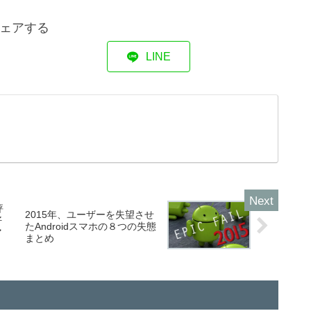
ェアする
LINE
評
2015年、ユーザーを失望させ
好
たAndroidスマホの８つの失態
マ
まとめ