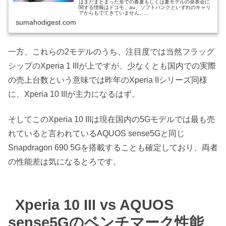
はまだまとまった形での春夏もしくは夏モデルの発表会に
関する情報はドコモ、au、ソフトバンクといずれのキャリ
アからもでてきていません。...
sumahodigest.com
一方、これらの2モデルのうち、注目度では当然フラッグ
シップのXperia 1 IIIが上ですが、少なくとも国内での実際
の売上台数という意味では昨年のXperia IIシリーズ同様
に、Xperia 10 IIIが主力になるはず。
そしてこのXperia 10 IIIは現在国内の5Gモデルでは最も売
れていると言われているAQUOS sense5Gと同じ
Snapdragon 690 5Gを搭載することも確定しており、両者
の性能差は気になるとろです。
Xperia 10 III vs AQUOS
sense5Gのベンチマーク性能