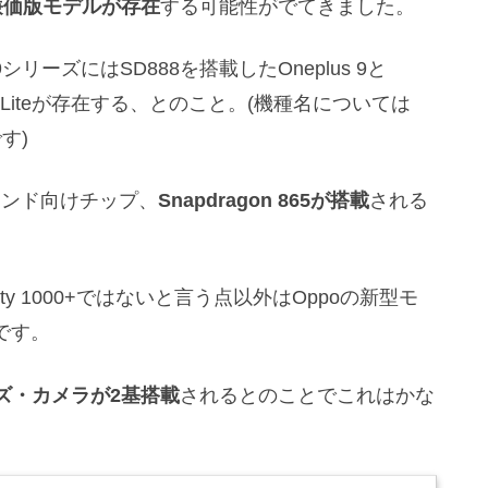
廉価版モデルが存在
する可能性がでてきました。
us 9シリーズにはSD888を搭載したOneplus 9と
gon 9 Liteが存在する、とのこと。(機種名については
す)
ハイエンド向けチップ、
Snapdragon 865が搭載
される
ity 1000+ではないと言う点以外はOppoの新型モ
とです。
ズ・カメラが2基搭載
されるとのことでこれはかな