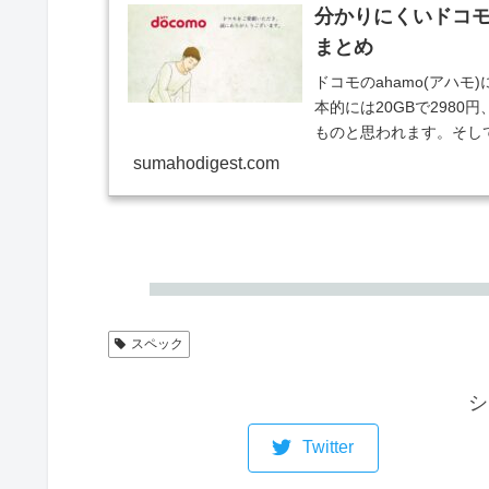
分かりにくいドコモ
まとめ
ドコモのahamo(アハ
本的には20GBで298
ものと思われます。そして
sumahodigest.com
スペック
シ
Twitter