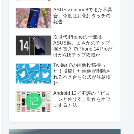
ASUS Zenfone8でまた不具
合、今度はお化けタッチの
報告
次世代iPhoneの一部は
ASUS製、まさかのチップ
据え置きでiPhone 14 Proだ
けがA16チップ搭載か
Twitterでの画像投稿待っ
た！投稿した画像が削除さ
れる不具合を公式が注意喚
起
Android 12で不評の「ビヨ
ーンと伸びる」動作をオフ
にする方法