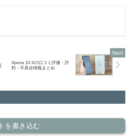
a」
Xperia 10 IIの口コミ評価・評
超
判・不具合情報まとめ
トを書き込む