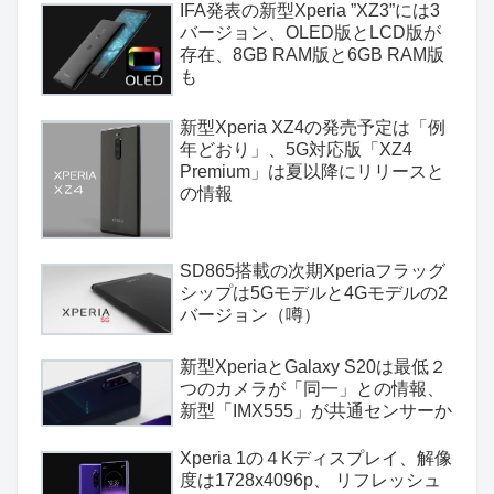
IFA発表の新型Xperia ”XZ3”には3
バージョン、OLED版とLCD版が
存在、8GB RAM版と6GB RAM版
も
新型Xperia XZ4の発売予定は「例
年どおり」、5G対応版「XZ4
Premium」は夏以降にリリースと
の情報
SD865搭載の次期Xperiaフラッグ
シップは5Gモデルと4Gモデルの2
バージョン（噂）
新型XperiaとGalaxy S20は最低２
つのカメラが「同一」との情報、
新型「IMX555」が共通センサーか
Xperia 1の４Kディスプレイ、解像
度は1728x4096p、 リフレッシュ