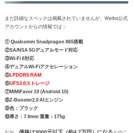
まだ詳細なスペックは掲載されていませんが、Weibo公式
アカウントからの情報では：
① Qualcomm Snadpragon 865搭載
②SA/NSA 5Gデュアルモード対応
③Wi-Fi 6対応
④デュアルWi-Fiアクセレーション
⑤
LPDDR5 RAM
⑥
UFS3.0ストレージ
⑦MiMiFavor 10 (Android 10)
⑧Z-Booster2.0 AIエンジン
⑨色：ブラック
⑩厚さ：7.9mm 重量：175g
価格は3000元以下（約4.7万円）になる
なお、
とのこ