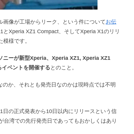
クパネル画像が工場からリーク、という件について
お伝
peria XZ1 Compact、そしてXperia X1のリリ
た模様です。
ーが新型Xperia、Xperia XZ1, Xperia XZ1
に関するイベントを開催する
とのこと。
のみなのか、それとも発売日なのかは現時点では不明
tが8月31日の正式発表から10日以内にリリースという信
日が台湾での先行発売日であってもおかしくはあり