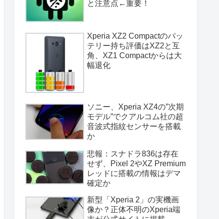
と注意点←重要！
Xperia XZ2 Compactのバッ
テリー持ち評価はXZ2と互
角、XZ1 Compactからは大
幅退化
ソニー、Xperia XZ4の”次期
モデル”でクアルコム社の超
音波式指紋センサーを搭載
か
悲報：スナドラ836は存在
せず、Pixel 2やXZ Premium
レッドに搭載の情報はデマ
確定か
新型「Xperia 2」の実機画
像か？正体不明のXperia端