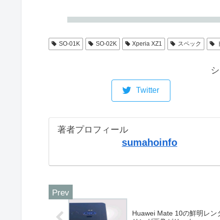
SO-01K
SO-02K
Xperia XZ1
スペック
シ
Twitter
著者プロフィール
sumahoinfo
Huawei Mate 10の鮮明レン