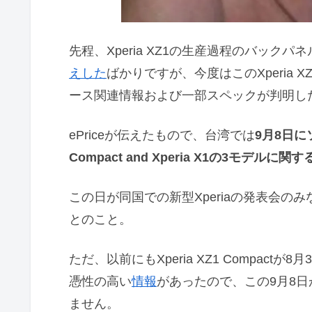
先程、Xperia XZ1の生産過程のバッ
えした
ばかりですが、今度はこのXperia XZ1とX
ース関連情報および一部スペックが判明し
ePriceが伝えたもので、台湾では
9月8日にソニ
Compact and Xperia X1の3モデル
この日が同国での新型Xperiaの発表会
とのこと。
ただ、以前にもXperia XZ1 Compac
憑性の高い
情報
があったので、この9月8
ません。