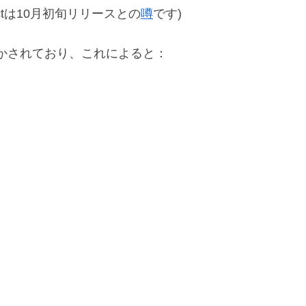
pactは10月初旬リリースとの
噂
です)
かされており、これによると：