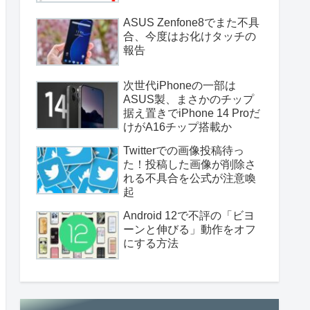
ASUS Zenfone8でまた不具
合、今度はお化けタッチの
報告
次世代iPhoneの一部は
ASUS製、まさかのチップ
据え置きでiPhone 14 Proだ
けがA16チップ搭載か
Twitterでの画像投稿待っ
た！投稿した画像が削除さ
れる不具合を公式が注意喚
起
Android 12で不評の「ビヨ
ーンと伸びる」動作をオフ
にする方法