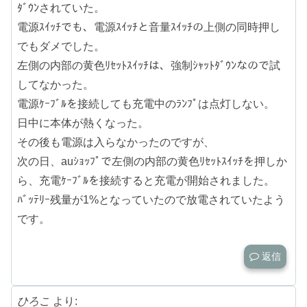
ﾀﾞｳﾝされていた。
電源ｽｲｯﾁでも、電源ｽｲｯﾁと音量ｽｲｯﾁの上側の同時押し
でもダメでした。
左側の内部の黄色ﾘｾｯﾄｽｲｯﾁは、強制ｼｬｯﾄﾀﾞｳﾝなので試
してなかった。
電源ｹｰﾌﾞﾙを接続しても充電中のﾗﾝﾌﾟは点灯しない。
日中に本体が熱くなった。
その後も電源は入らなかったのですが、
次の日、auｼｮｯﾌﾟで左側の内部の黄色ﾘｾｯﾄｽｲｯﾁを押しか
ら、充電ｹｰﾌﾞﾙを接続すると充電が開始されました。
ﾊﾞｯﾃﾘｰ残量が1%となっていたので放電されていたよう
です。
返信
ひろこ
より: