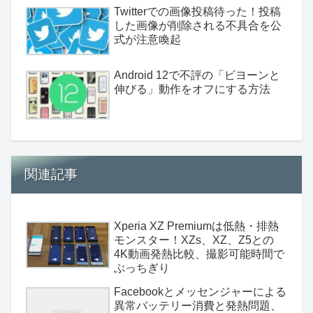
Twitterでの画像投稿待った！投稿
した画像が削除される不具合を公
式が注意喚起
Android 12で不評の「ビヨーンと
伸びる」動作をオフにする方法
関連記事
Xperia XZ Premiumは低熱・排熱
モンスター！XZs、XZ、Z5との
4K動画発熱比較、撮影可能時間で
ぶっちぎり
Facebookとメッセンジャーによる
異常バッテリー消費と発熱問題、