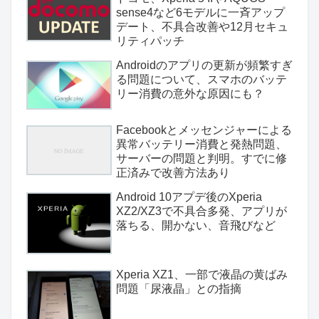
sense4など6モデルに一斉アップ
デート、不具合改善や12月セキュ
リティパッチ
Androidのアプリの更新が頻繁すぎ
る問題について、スマホのバッテ
リー消費の意外な原因にも？
Facebookとメッセンジャーによる
異常バッテリー消費と発熱問題、
サーバーの問題と判明。すでに修
正済みで改善方法あり
Android 10アプデ後のXperia
XZ2/XZ3で不具合多発、アプリが
落ちる、開かない、音飛びなど
Xperia XZ1、一部で液晶の黄ばみ
問題「尿液晶」との指摘