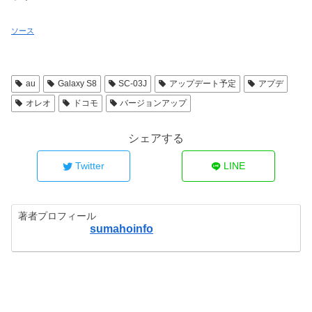
ソース
au
Galaxy S8
SC-03J
アップデート予定
アプデ
オレオ
ドコモ
バージョンアップ
シェアする
Twitter
LINE
著者プロフィール
sumahoinfo