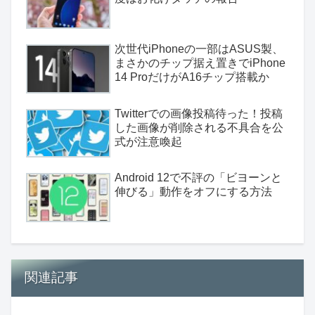
次世代iPhoneの一部はASUS製、
まさかのチップ据え置きでiPhone
14 ProだけがA16チップ搭載か
Twitterでの画像投稿待った！投稿
した画像が削除される不具合を公
式が注意喚起
Android 12で不評の「ビヨーンと
伸びる」動作をオフにする方法
関連記事