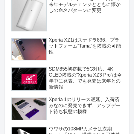
来年モデルチェンジとともに懐か
しの命名パターンに変更
Xperia XZ1はスナドラ836、プラ
ットフォーム”Tama”を搭載の可能
性
SDM855初搭載で5G対応、4K
OLED搭載の”Xperia XZ3 Pro”は今
年中に発表、でも発売は来年との
新情報
Xperia 1のリリース遅延、入荷済
みなのに発売できず、アップデー
ト待ち状態の模様
ウワサの108MPカメラは次期