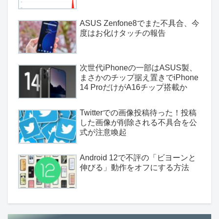
ASUS Zenfone8でまた不具合、今
度はお化けタッチの報告
次世代iPhoneの一部はASUS製、
まさかのチップ据え置きでiPhone
14 ProだけがA16チップ搭載か
Twitterでの画像投稿待った！投稿
した画像が削除される不具合を公
式が注意喚起
Android 12で不評の「ビヨーンと
伸びる」動作をオフにする方法