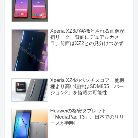
Xperia XZ3の実機とされる画像が
初リーク、背面にデュアルカメ
ラ、前面はXZ2との見分けつかず
Xperia XZ4のベンチスコア、他機
種より高い理由はSDM855「バー
ジョン2」を搭載の可能性
Huaweiの格安タブレット
「MediaPad T3」、日本でのリリ
ースが判明