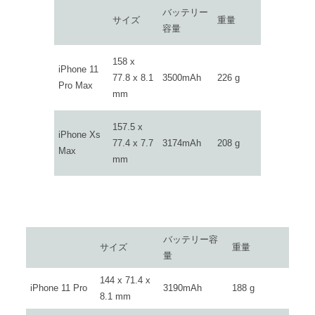
バッテリー
サイズ
重量
容量
158 x
iPhone 11
77.8 x 8.1
3500mAh
226 g
Pro Max
mm
157.5 x
iPhone Xs
77.4 x 7.7
3174mAh
208 g
Max
mm
バッテリー容
サイズ
重量
量
144 x 71.4 x
iPhone 11 Pro
3190mAh
188 g
8.1 mm