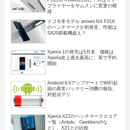
プライヤーをサムスンに変更の模
様
ドコモ冬モデル arrows NX F01K
のベンチマークが初発見、性能は
S820搭載機超え？
Xperia 1の発売は5月末、価格は
Xperia史上過去最高に、英で予約
開始
Android 6.0アップデートでWiFi起
因の異常バッテリー消費の報告。
対処法アリ
Xperia XZ2のベンチマークスコア
一覧（Antutu、Geekbenchな
ど）、XZ1との比較