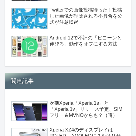
Twitterでの画像投稿待った！投稿
した画像が削除される不具合を公
式が注意喚起
Android 12で不評の「ビヨーンと
伸びる」動作をオフにする方法
関連記事
次期Xperia「Xperia 1s」と
「Xperia 1v」リリース予定、SIM
フリー＆MVNOからも？（噂）
Xperia XZ4のディスプレイは
POLED→AMOLEDに？やはりサ