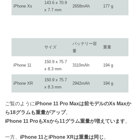
143.6 x 70.9
iPhone Xs
2658mAh
177 g
x 7.7 mm
バッテリー容
サイズ
重量
量
150.9 x 75.7
iPhone 11
3110mAh
194 g
x 8.3 mm
150.9 x 75.7
iPhone XR
2942mAh
194 g
x 8.3 mm
ご覧のように
iPhone 11 Pro Maxは前モデルのXs Maxか
ら18グラムも重量がアップ
。
iPhone 11 ProもXsから11グラム重量が増えています
。
一方、
iPhone 11とiPhone XRは重量は同じ
。