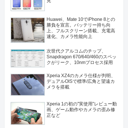
見
Huawei、Mate 10でiPhone 8との
勝負を宣言。バッテリー持ち向
上、フルスクリーン搭載、充電高
速化、カメラ性能向上
次世代クアルコムのチップ、
Snapdragon 670/640/460のスペッ
クがリーク、10nmプロセス採用
Xperia XZ4のカメラ仕様が判明、
デュアルOISで標準/広角と望遠カ
メラを搭載
Xperia 1の初の”実使用”レビュー動
画、ゲーム動作やカメラの歪み修
正など