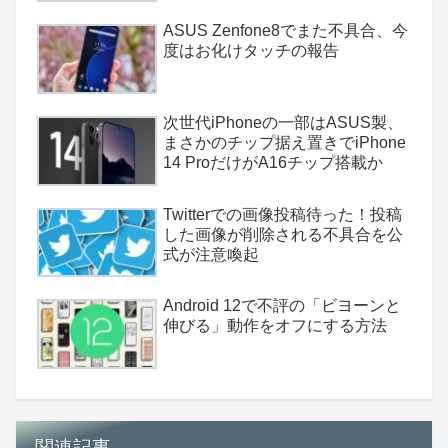
ASUS Zenfone8でまた不具合、今
度はお化けタッチの報告
次世代iPhoneの一部はASUS製、
まさかのチップ据え置きでiPhone
14 ProだけがA16チップ搭載か
Twitterでの画像投稿待った！投稿
した画像が削除される不具合を公
式が注意喚起
Android 12で不評の「ビヨーンと
伸びる」動作をオフにする方法
関連記事