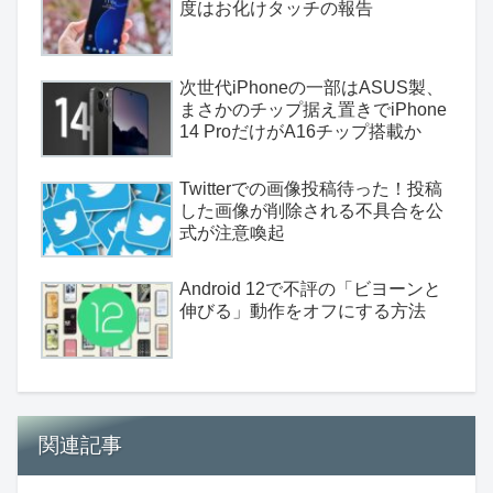
度はお化けタッチの報告
次世代iPhoneの一部はASUS製、
まさかのチップ据え置きでiPhone
14 ProだけがA16チップ搭載か
Twitterでの画像投稿待った！投稿
した画像が削除される不具合を公
式が注意喚起
Android 12で不評の「ビヨーンと
伸びる」動作をオフにする方法
関連記事