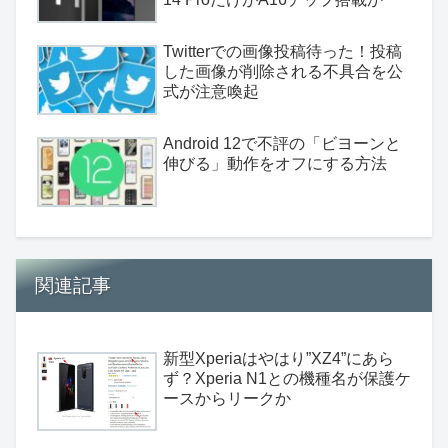
Twitterでの画像投稿待った！投稿
した画像が削除される不具合を公
式が注意喚起
Android 12で不評の「ビヨーンと
伸びる」動作をオフにする方法
関連記事
新型Xperiaはやはり”XZ4”にあら
ず？Xperia N1との機種名が保護ケ
ースからリークか