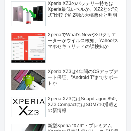
Xperia XZ3のバッテリー持ちは
Xperia最低レベルか、XZ2との”公
式”比較で約2割の大幅悪化と判明
XperiaでWhat’s Newや3Dクリエ
ーターがウイルス検知、Yahoo!ス
マホセキュリティの誤検知か
Xperia XZ3は4年間のOSアップデ
ート保証、”Android T”までサポー
トか
Xperia XZ3にはSnapdragon 850、
XZ3 CompactにはSDM710搭載と
の新情報
新型Xperia “XZ4″・プレミアム