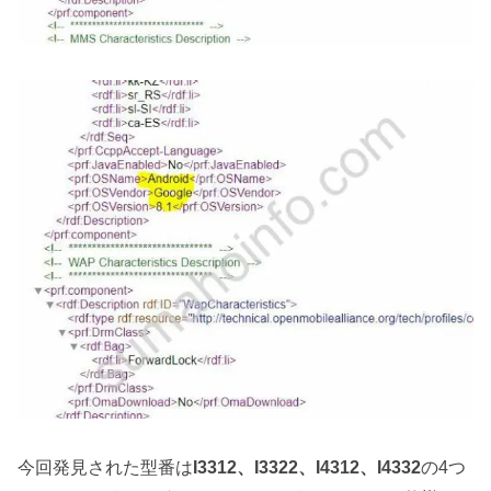
今回発見された型番は
I3312、I3322、I4312、I4332
の4つ