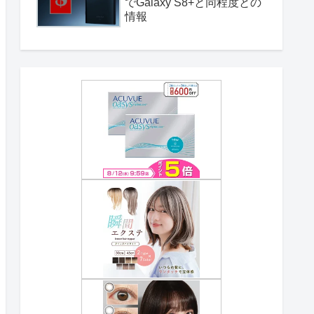
でGalaxy S8+と同程度との
情報