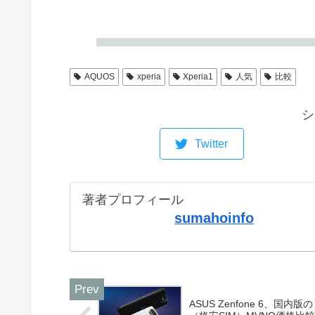
AQUOS
xperia
Xperia1
人気
比較
シ
Twitter
著者プロフィール
sumahoinfo
ASUS Zenfone 6、国内版の