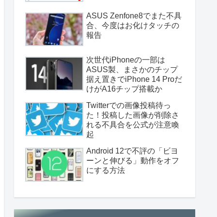
ASUS Zenfone8でまた不具
合、今度はお化けタッチの
報告
次世代iPhoneの一部は
ASUS製、まさかのチップ
据え置きでiPhone 14 Proだ
けがA16チップ搭載か
Twitterでの画像投稿待っ
た！投稿した画像が削除さ
れる不具合を公式が注意喚
起
Android 12で不評の「ビヨ
ーンと伸びる」動作をオフ
にする方法