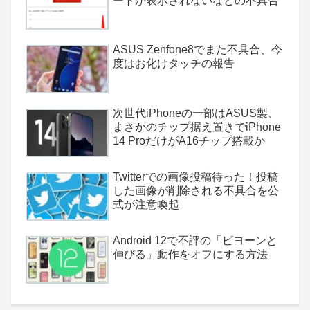
ートが表示されないなどの不具合
ASUS Zenfone8でまた不具合、今
度はお化けタッチの報告
次世代iPhoneの一部はASUS製、
まさかのチップ据え置きでiPhone
14 ProだけがA16チップ搭載か
Twitterでの画像投稿待った！投稿
した画像が削除される不具合を公
式が注意喚起
Android 12で不評の「ビヨーンと
伸びる」動作をオフにする方法