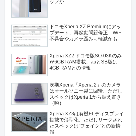
ップか
ドコモXperia XZ Premiumにアッ
プデート、再起動問題修正、WiFi
不具合やカメラ歪みも軽減かも
Xperia XZ2 ドコモ版SO-03Kのみ
が6GB RAM搭載、auとSB版は
4GB RAMとの情報
次期Xperia「Xperia 2」のカメラ
はオールソニー製に回帰、ただし
スペックはXperia 1から据え置き
（噂）
Xperia XZ3は有機ELディスプレイ
搭載で薄型化、ただしリークされ
たスペックは”フェイク”との新情
報