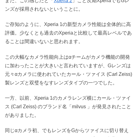
また、この感じだと「
Xperia 2
」こと次期XperiaでもGレ
ンズが採用されないということに。
ご存知のように、Xperia 1の新型カメラ性能は全体的に高
評価。少なくとも過去のXperiaと比較して最高レベルであ
ることは間違いないと思われます。
この大幅なカメラ性能向上はαチームがカメラ機能の開発
に加わったことが大きいと言われていますが、Gレンズは
元々αカメラに使われていたカール・ツァイス (Carl Zeiss)
製レンズと双璧をなすレンズタイプの一つでした。
一方、以前、Xperia 1のカメラレンズ横にカール・ツァイ
ス (Carl Zeiss) のブランド名「milvus 」が発見されたこと
がありました。
同じαカメラ初、でもレンズをGからツァイスに切り替え