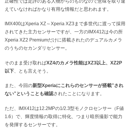
正確性では定評のある人物からのものなので意味を取り違
えていなければかなり有用な情報だと思われます。
IMX400はXperia XZ～Xperia XZ3まで多世代に渡って採用
されてきた主力センサーですが、一方のIMX412は今の所
Xperia XZ2 Premiumだけに搭載されたのデュアルカメラ
のうちのセカンダリセンサー。
そのまま受け取れば
XZ4のカメラ性能はXZ3以上、XZ2P
以下
、とも言えそう。
また、今回の
新型Xperiaにこれらのセンサーが搭載”され
ない”ということも確認
されたことになります。
ただ、IMX412は12.2MPの1/2.3型モノクロセンサー（F値
1.6）で、輝度情報の取得に特化、つまり暗所撮影で能力
を発揮するセンサーです。