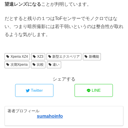
望遠レンズになる
ことが判明しています。
だとすると残りの１つはToFセンサーでモノクロではな
い、つまり暗所撮影には若干弱いというのは整合性が取れ
るような気がします。
Xperia XZ4
XZ3
新型エクスペリア
新機能
次期Xperia
比較
違い
シェアする
Twitter
LINE
著者プロフィール
sumahoinfo