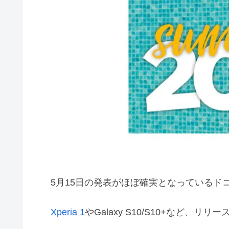
5月15日の発表がほぼ確実となっているド
Xperia 1
やGalaxy S10/S10+など