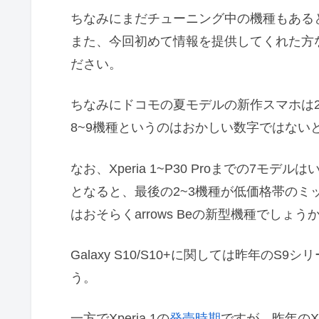
ちなみにまだチューニング中の機種もある
また、今回初めて情報を提供してくれた方
ださい。
ちなみにドコモの夏モデルの新作スマホは20
8~9機種というのはおかしい数字ではない
なお、Xperia 1~P30 Proまでの7モデ
となると、最後の2~3機種が低価格帯の
はおそらくarrows Beの新型機種でしょう
Galaxy S10/S10+に関しては昨年の
う。
一方でXperia 1の
発売時期
ですが、昨年のXp