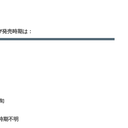
び発売時期は：
初旬
売時期不明