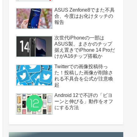
ASUS Zenfone8でまた不具
合、今度はお化けタッチの
報告
次世代iPhoneの一部は
ASUS製、まさかのチップ
据え置きでiPhone 14 Proだ
けがA16チップ搭載か
Twitterでの画像投稿待っ
た！投稿した画像が削除さ
れる不具合を公式が注意喚
起
Android 12で不評の「ビヨ
ーンと伸びる」動作をオフ
にする方法