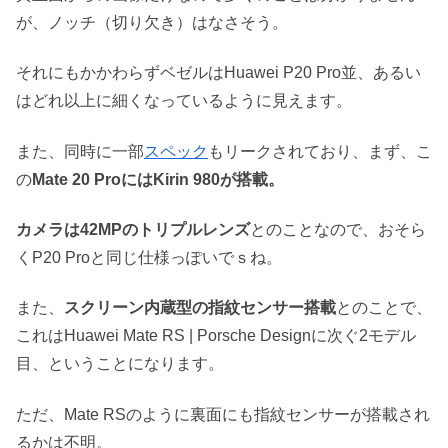
が、ノッチ（切り欠き）はなさそう。
それにもかかわらずベゼルはHuawei P20 Pro並、あるい
はどれ以上に細くなっているように見えます。
また、同時に一部
スペック
もリークされており、まず、こ
の
Mate 20 ProにはKirin 980が搭載。
カメラは42MPのトリプルレンズ
とのことなので、おそら
くP20 Proと同じ仕様っぽいでｓね。
また、
スクリーン内蔵型の指紋センサー搭載
とのことで、
これはHuawei Mate RS | Porsche Designに次ぐ2モデル
目、ということになります。
ただ、Mate RSのように裏面にも指紋センサーが搭載され
るかは不明。