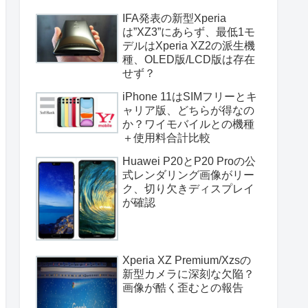
IFA発表の新型Xperia
は”XZ3”にあらず、最低1モ
デルはXperia XZ2の派生機
種、OLED版/LCD版は存在
せず？
iPhone 11はSIMフリーとキ
ャリア版、どちらが得なの
か？ワイモバイルとの機種
＋使用料合計比較
Huawei P20とP20 Proの公
式レンダリング画像がリー
ク、切り欠きディスプレイ
が確認
Xperia XZ Premium/Xzsの
新型カメラに深刻な欠陥？
画像が酷く歪むとの報告