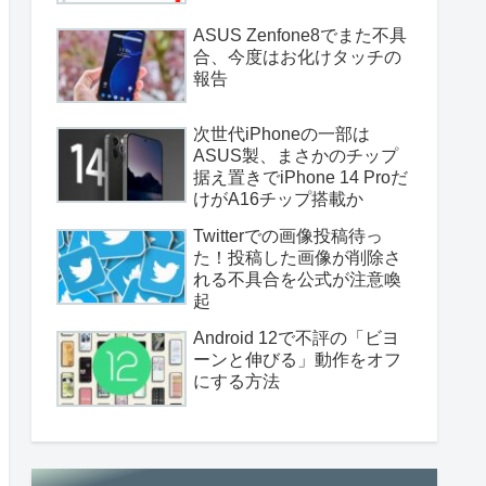
ASUS Zenfone8でまた不具
合、今度はお化けタッチの
報告
次世代iPhoneの一部は
ASUS製、まさかのチップ
据え置きでiPhone 14 Proだ
けがA16チップ搭載か
Twitterでの画像投稿待っ
た！投稿した画像が削除さ
れる不具合を公式が注意喚
起
Android 12で不評の「ビヨ
ーンと伸びる」動作をオフ
にする方法