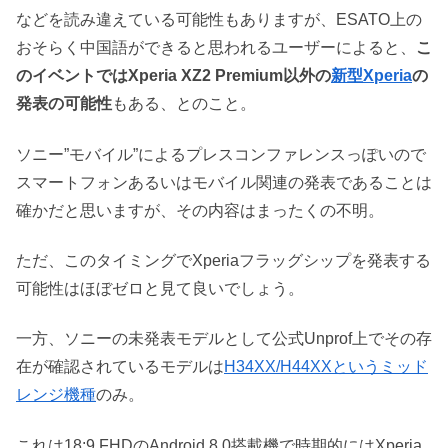
などを読み違えている可能性もありますが、ESATO上の
おそらく中国語ができると思われるユーザーによると、
こ
のイベントではXperia XZ2 Premium以外の
新型Xperia
の
発表の可能性
もある、とのこと。
ソニー”モバイル”によるプレスコンファレンスっぽいので
スマートフォンあるいはモバイル関連の発表であることは
確かだと思いますが、その内容はまったくの不明。
ただ、このタイミングでXperiaフラッグシップを発表する
可能性はほぼゼロと見て良いでしょう。
一方、ソニーの未発表モデルとして公式Unprof上でその存
在が確認されているモデルは
H34XX/H44XXというミッド
レンジ機種
のみ。
これは18:9 FHDのAndroid 8.0搭載機で時期的にはXperia