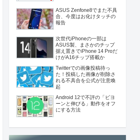
ASUS Zenfone8でまた不具
合、今度はお化けタッチの
報告
次世代iPhoneの一部は
ASUS製、まさかのチップ
据え置きでiPhone 14 Proだ
けがA16チップ搭載か
Twitterでの画像投稿待っ
た！投稿した画像が削除さ
れる不具合を公式が注意喚
起
Android 12で不評の「ビヨ
ーンと伸びる」動作をオフ
にする方法