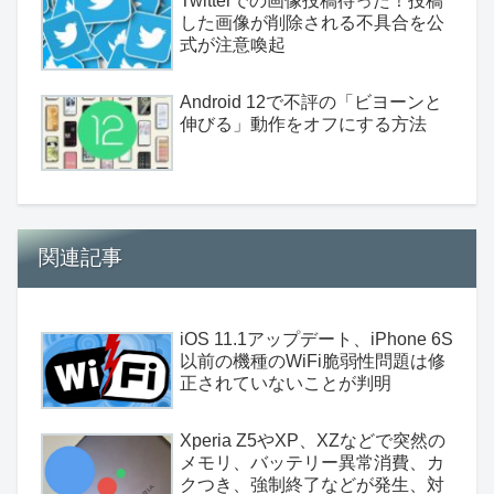
Twitterでの画像投稿待った！投稿
した画像が削除される不具合を公
式が注意喚起
Android 12で不評の「ビヨーンと
伸びる」動作をオフにする方法
関連記事
iOS 11.1アップデート、iPhone 6S
以前の機種のWiFi脆弱性問題は修
正されていないことが判明
Xperia Z5やXP、XZなどで突然の
メモリ、バッテリー異常消費、カ
クつき、強制終了などが発生、対