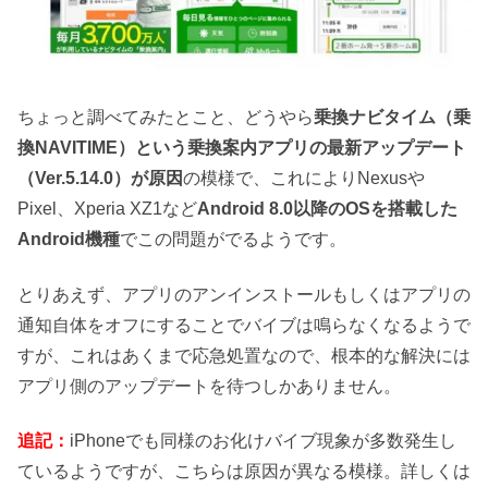
ちょっと調べてみたとこと、どうやら
乗換ナビタイム（乗
換NAVITIME）という乗換案内アプリの最新アップデート
（Ver.5.14.0）が原因
の模様で、これによりNexusや
Pixel、Xperia XZ1など
Android 8.0以降のOSを搭載した
Android機種
でこの問題がでるようです。
とりあえず、アプリのアンインストールもしくはアプリの
通知自体をオフにすることでバイブは鳴らなくなるようで
すが、これはあくまで応急処置なので、根本的な解決には
アプリ側のアップデートを待つしかありません。
追記：
iPhoneでも同様のお化けバイブ現象が多数発生し
ているようですが、こちらは原因が異なる模様。詳しくは