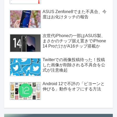
ASUS Zenfone8でまた不具合、今
度はお化けタッチの報告
次世代iPhoneの一部はASUS製、
まさかのチップ据え置きでiPhone
14 ProだけがA16チップ搭載か
Twitterでの画像投稿待った！投稿
した画像が削除される不具合を公
式が注意喚起
Android 12で不評の「ビヨーンと
伸びる」動作をオフにする方法