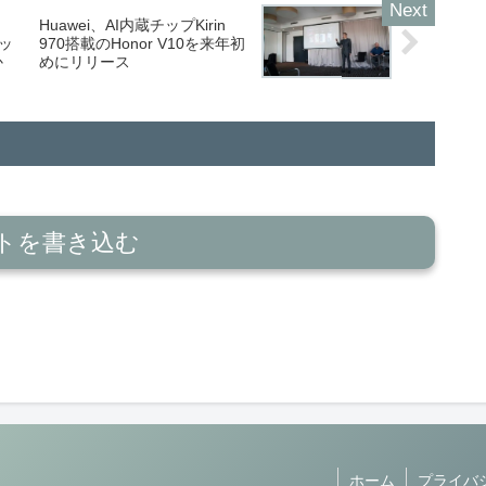
Huawei、AI内蔵チップKirin
レッ
970搭載のHonor V10を来年初
か
めにリリース
トを書き込む
ホーム
プライバ