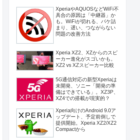
XperiaやAQUOSなどWiFi不
具合の原因は「中継器」か
も。WiFiが切れる、パケ詰
まり、遅い、つながらない
問題の改善方法
Xperia XZ2、XZからのスピ
ーカー進化がスゴいかも。
XZ2 vs XZスピーカー比較
5G通信対応の新型Xperiaは
未開発、ソニー「開発の準
備はできている」。XZ3P、
XZ4での搭載が現実的？
Xperia向けのAndroid 9.0ア
ップデート、予定前倒しで
提供開始。Xperia XZ2/XZ2
Compactから