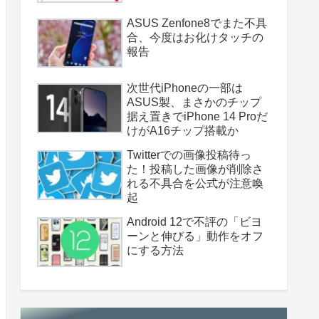
ASUS Zenfone8でまた不具
合、今度はお化けタッチの
報告
次世代iPhoneの一部は
ASUS製、まさかのチップ
据え置きでiPhone 14 Proだ
けがA16チップ搭載か
Twitterでの画像投稿待っ
た！投稿した画像が削除さ
れる不具合を公式が注意喚
起
Android 12で不評の「ビヨ
ーンと伸びる」動作をオフ
にする方法