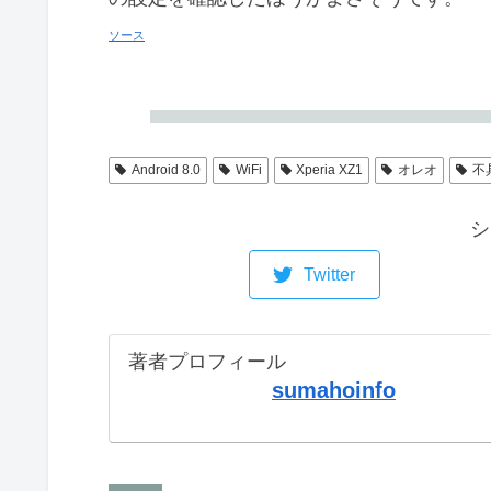
ソース
Android 8.0
WiFi
Xperia XZ1
オレオ
不
シ
Twitter
著者プロフィール
sumahoinfo