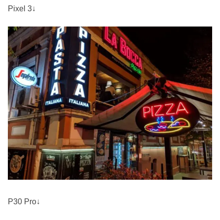
Pixel 3↓
P30 Pro↓