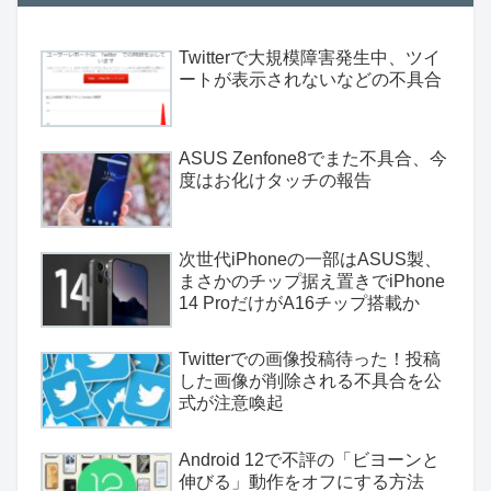
Twitterで大規模障害発生中、ツイ
ートが表示されないなどの不具合
ASUS Zenfone8でまた不具合、今
度はお化けタッチの報告
次世代iPhoneの一部はASUS製、
まさかのチップ据え置きでiPhone
14 ProだけがA16チップ搭載か
Twitterでの画像投稿待った！投稿
した画像が削除される不具合を公
式が注意喚起
Android 12で不評の「ビヨーンと
伸びる」動作をオフにする方法