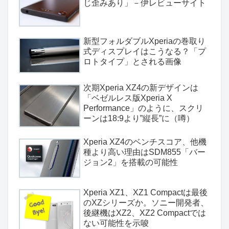
じ歪みあり」－伊レビューサイト
新型フォルダブルXperiaの巻取り
式ディスプレイはこうなる？「プ
ロトタイプ」とされる画像
次期Xperia XZ4の新デザインは
「ベゼルレス版Xperia X
Performance」のように、スクリ
ーンは18:9より”縦長”に（噂）
Xperia XZ4のベンチスコア、他機
種より高い理由はSDM855「バー
ジョン2」を搭載の可能性
Xperia XZ1、XZ1 Compactは最後
のXZシリーズか。ソニー開発者、
後継機はXZ2、XZ2 Compactでは
ない可能性を示唆