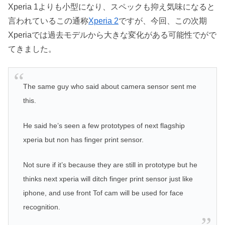
Xperia 1よりも小型になり、スペックも抑え気味になると
言われているこの通称
Xperia 2
ですが、今回、この次期
Xperiaでは過去モデルから大きな変化がある可能性でがで
てきました。
The same guy who said about camera sensor sent me
this.
He said he’s seen a few prototypes of next flagship
xperia but non has finger print sensor.
Not sure if it’s because they are still in prototype but he
thinks next xperia will ditch finger print sensor just like
iphone, and use front Tof cam will be used for face
recognition.