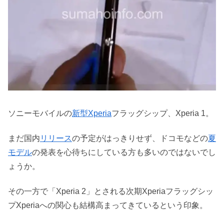
ソニーモバイルの
新型Xperia
フラッグシップ、Xperia 1。
まだ国内
リリース
の予定がはっきりせず、ドコモなどの
夏
モデル
の発表を心待ちにしている方も多いのではないでし
ょうか。
その一方で「Xperia 2」とされる次期Xperiaフラッグシッ
プXperiaへの関心も結構高まってきているという印象。