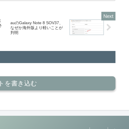
は
auのGalaxy Note 8 SOV37、
冬
なぜか海外版より軽いことが
判明
トを書き込む