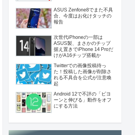
ASUS Zenfone8でまた不具
合、今度はお化けタッチの
報告
次世代iPhoneの一部は
ASUS製、まさかのチップ
据え置きでiPhone 14 Proだ
けがA16チップ搭載か
Twitterでの画像投稿待っ
た！投稿した画像が削除さ
れる不具合を公式が注意喚
起
Android 12で不評の「ビヨ
ーンと伸びる」動作をオフ
にする方法