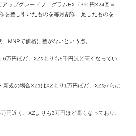
件としてアップグレードプログラムEX（390円×24回＝
の額を差し引いたものを毎月割額、足したものを
変、MNPで価格に差がないという点。
1.6万円ほど、XZsよりも6千円ほど高くなってい
規の場合XZ1はXZより1万円ほど、XZsからは
4万円近く、XZよりも3万円ほど高くなっており、