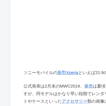
ソニーモバイルの
新型Xperia
といえば21:9
公式発表は2月末のMWC2019、
発売
は夏頃
すが、同モデルはかなり早い段階でレンダ
トやケースといった
アクセサリー
類の画像