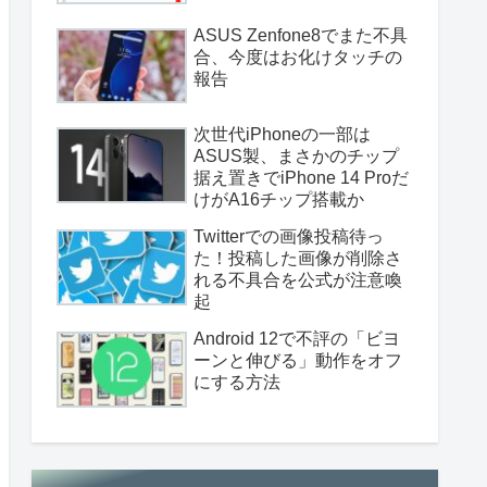
ASUS Zenfone8でまた不具
合、今度はお化けタッチの
報告
次世代iPhoneの一部は
ASUS製、まさかのチップ
据え置きでiPhone 14 Proだ
けがA16チップ搭載か
Twitterでの画像投稿待っ
た！投稿した画像が削除さ
れる不具合を公式が注意喚
起
Android 12で不評の「ビヨ
ーンと伸びる」動作をオフ
にする方法