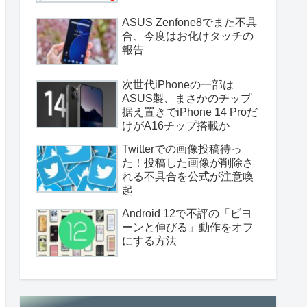
ASUS Zenfone8でまた不具
合、今度はお化けタッチの
報告
次世代iPhoneの一部は
ASUS製、まさかのチップ
据え置きでiPhone 14 Proだ
けがA16チップ搭載か
Twitterでの画像投稿待っ
た！投稿した画像が削除さ
れる不具合を公式が注意喚
起
Android 12で不評の「ビヨ
ーンと伸びる」動作をオフ
にする方法