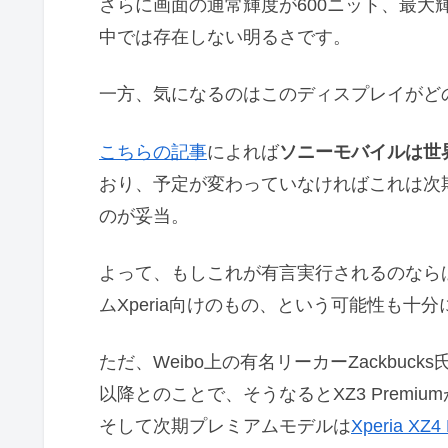
さらに画面の通常輝度が600ニット、最大輝
中では存在しない明るさです。
一方、気になるのはこのディスプレイがど
こちらの記事
によれば
ソニーモバイルは世界初
おり、予定が変わっていなければこれは次期
のが妥当。
よって、もしこれが有言実行されるのならば
ムXperia向けのもの、という可能性も十
ただ、Weibo上の有名リーカーZackbuck
以降とのことで、そうなるとXZ3 Premi
そして次期プレミアムモデルは
Xperia XZ4