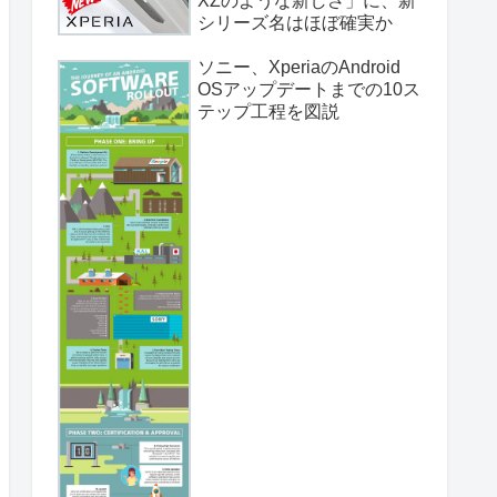
XZのような新しさ」に、新
シリーズ名はほぼ確実か
ソニー、XperiaのAndroid
OSアップデートまでの10ス
テップ工程を図説