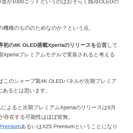
度が1000ニットというのはおそらく既存OLEDの
の機種のもののためなのか？という点。
の4K OLED搭載Xperiaのリリースを公言
して
Xperiaプレミアムモデルで実装されると考える
このシャープ製4K OLEDパネルが次期プレミア
分にあるとは思います。
s氏によると次期プレミアムXperiaのリリースは9月
umが存在する可能性はほぼ皆無。
 Premium
あるいはXZ5 Premiumということになり