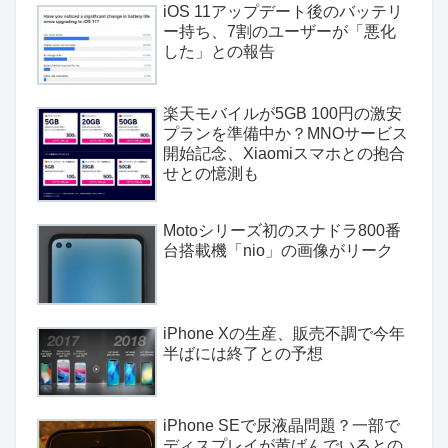
iOS 11アップデート後のバッテリ
ー持ち、7割のユーザーが「悪化
した」との報告
楽天モバイルが5GB 100円の激安
プランを準備中か？MNOサービス
開始記念、Xiaomiスマホとの抱合
せとの憶測も
Motoシリーズ初のスナドラ800番
台搭載機「nio」の画像がリーク
iPhone Xの生産、販売不調で今年
半ばには終了との予想
iPhone SEで尿液晶問題？一部で
ディスプレイが黄ばんでいるとの