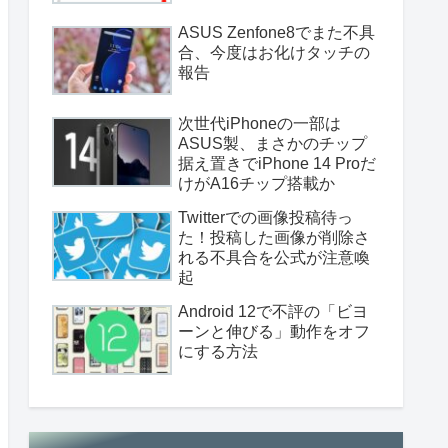
ASUS Zenfone8でまた不具
合、今度はお化けタッチの
報告
次世代iPhoneの一部は
ASUS製、まさかのチップ
据え置きでiPhone 14 Proだ
けがA16チップ搭載か
Twitterでの画像投稿待っ
た！投稿した画像が削除さ
れる不具合を公式が注意喚
起
Android 12で不評の「ビヨ
ーンと伸びる」動作をオフ
にする方法