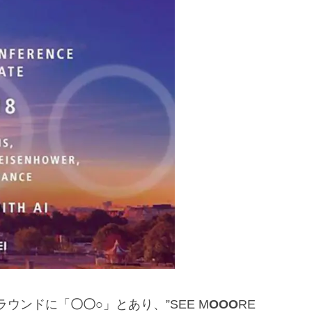
ラウンドに「
〇〇○
」とあり、”SEE M
OOO
RE