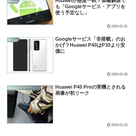
Huaweiが態度一転？禁輸解除で
Google
も「Googleサービス・アプリを
使う予定なし」
2020.01.31
Googleサービス「非搭載」のお
Google
かげ？Huawei P40はP30より安
価に
2020.01.28
Huawei P40 Proの実機とされる
Huawei (ファーウェイ)
画像が初リーク
2020.01.22