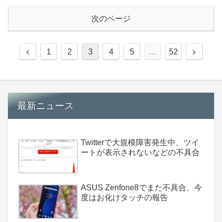
次のページ
1
2
3
4
5
…
52
最新ニュース
Twitterで大規模障害発生中、ツイ
ートが表示されないなどの不具合
ASUS Zenfone8でまた不具合、今
度はお化けタッチの報告