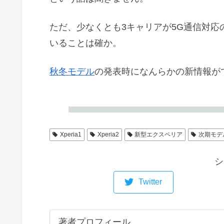
ただ、少なくとも3キャリアが5G通信対
いることは確か。
秋冬モデル
の発表時になんらかの新情報が
Xperia1
Xperia2
新型エクスペリア
次期モデ
シ
Twitter
著者プロフィール