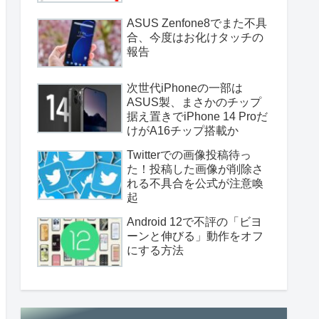
ASUS Zenfone8でまた不具
合、今度はお化けタッチの
報告
次世代iPhoneの一部は
ASUS製、まさかのチップ
据え置きでiPhone 14 Proだ
けがA16チップ搭載か
Twitterでの画像投稿待っ
た！投稿した画像が削除さ
れる不具合を公式が注意喚
起
Android 12で不評の「ビヨ
ーンと伸びる」動作をオフ
にする方法