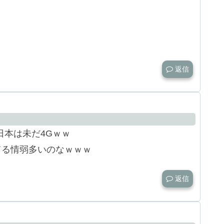
返信
日本は未だ4Gｗｗ
てる情弱多いのなｗｗｗ
返信