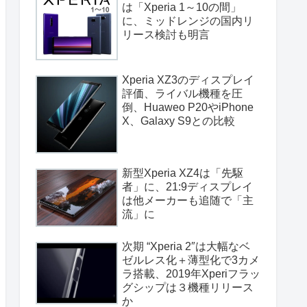
は「Xperia 1～10の間」
に、ミッドレンジの国内リ
リース検討も明言
Xperia XZ3のディスプレイ
評価、ライバル機種を圧
倒、Huaweo P20やiPhone
X、Galaxy S9との比較
新型Xperia XZ4は「先駆
者」に、21:9ディスプレイ
は他メーカーも追随で「主
流」に
次期 “Xperia 2″は大幅なベ
ゼルレス化＋薄型化で3カメ
ラ搭載、2019年Xperiフラッ
グシップは３機種リリース
か